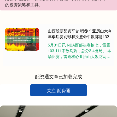
的投资策略和工具。
山西股票配资平台 哦😮？亚历山大今
年季后赛罚球和投篮命中数都是132
5月31日讯 NBA西部决赛抢七，雷霆
103-111不敌马刺，总分3-4出局。 本
场比赛，雷霆核心亚历山大攻防两端
拼尽全力，出场43分钟21投12中，三
分5中2....
配资通文章已加载完成
关注 配资通