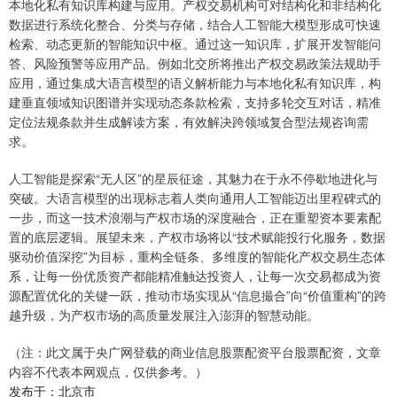
本地化私有知识库构建与应用。产权交易机构可对结构化和非结构化
数据进行系统化整合、分类与存储，结合人工智能大模型形成可快速
检索、动态更新的智能知识中枢。通过这一知识库，扩展开发智能问
答、风险预警等应用产品。例如北交所将推出产权交易政策法规助手
应用，通过集成大语言模型的语义解析能力与本地化私有知识库，构
建垂直领域知识图谱并实现动态条款检索，支持多轮交互对话，精准
定位法规条款并生成解读方案，有效解决跨领域复合型法规咨询需
求。
人工智能是探索“无人区”的星辰征途，其魅力在于永不停歇地进化与
突破。大语言模型的出现标志着人类向通用人工智能迈出里程碑式的
一步，而这一技术浪潮与产权市场的深度融合，正在重塑资本要素配
置的底层逻辑。展望未来，产权市场将以“技术赋能投行化服务，数据
驱动价值深挖”为目标，重构全链条、多维度的智能化产权交易生态体
系，让每一份优质资产都能精准触达投资人，让每一次交易都成为资
源配置优化的关键一跃，推动市场实现从“信息撮合”向“价值重构”的跨
越升级，为产权市场的高质量发展注入澎湃的智慧动能。
（注：此文属于央广网登载的商业信息股票配资平台股票配资，文章
内容不代表本网观点，仅供参考。）
发布于：北京市