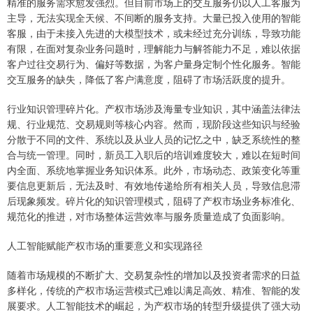
精准的服务需求愈发强烈。但目前市场上的交互服务仍以人工客服为
主导，无法实现全天候、不间断的服务支持。大量已投入使用的智能
客服，由于未接入先进的大模型技术，或未经过充分训练，导致功能
有限，在面对复杂业务问题时，理解能力与解答能力不足，难以依据
客户过往交易行为、偏好等数据，为客户量身定制个性化服务。智能
交互服务的缺失，降低了客户满意度，阻碍了市场活跃度的提升。
行业知识管理碎片化。产权市场涉及海量专业知识，其中涵盖法律法
规、行业规范、交易规则等核心内容。然而，现阶段这些知识与经验
分散于不同的文件、系统以及从业人员的记忆之中，缺乏系统性的整
合与统一管理。同时，新员工入职后的培训难度较大，难以在短时间
内全面、系统地掌握业务知识体系。此外，市场动态、政策变化等重
要信息更新后，无法及时、有效地传递给所有相关人员，导致信息滞
后现象频发。碎片化的知识管理模式，阻碍了产权市场业务标准化、
规范化的推进，对市场整体运营效率与服务质量造成了负面影响。
人工智能赋能产权市场的重要意义和实现路径
随着市场规模的不断扩大、交易复杂性的增加以及投资者需求的日益
多样化，传统的产权市场运营模式已难以满足高效、精准、智能的发
展要求。人工智能技术的崛起，为产权市场的转型升级提供了强大动