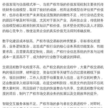
价值发现与估值模式单一。当前产权市场的价值发现机制主要依托传
统财务估值模型，取得了较好的成效，然而这类模型在评估资产价值
时，也存在着对资产未来现金流预测的前瞻性不足，对行业动态变化
的跟踪不够及时等问题。尤其对于新兴产业、高科技企业，传统财务
估值模型难以精准剖析其知识产权价值、技术壁垒优势以及人才团队
的核心竞争力，致使这类企业的真实价值无法得到准确反映。
数字化建设成本较高。产权市场交易标的种类繁多，非标准化程度
高，业务逻辑复杂，这造成产权行业的核心业务系统功能复杂、性能
要求高，且需要高度定制化，因此，产权行业信息系统的开发与运维
成本一直居高不下，成为制约行业数字化建设的障碍。
交易流程数字化程度不高。在产权交易的全流程中，大量产权交易机
构的项目挂牌、材料提交、资金结算等关键节点仍过度依赖线下操
作。项目挂牌时，工作人员需手动重复录入信息，这不仅耗时费力，
还会数据录入错误等问题。在提交材料阶段，纸质文件的流转不仅耗
费大量时间，而且阻碍了信息的快速整合与共享。交易流程数字化程
度的滞后，制约了产权市场交易业务的拓展以及交易效率的提升。
智能交互服务体验不足。产权市场的参与者在交易进程中，对即时、