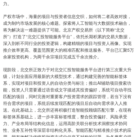
力。
产权市场中，海量的项目与投资者信息交织，如何将二者高效对接，
成为制约市场发展的核心难题。探索将人工智能与大数据技术融合，
将为解决这一难题提供了可能。北京产权交易所（以下简称“北交
所”）打造了“北交汇投智能服务平台”，依托长期积累的交易大数据，
深入剖析不同行业的投资逻辑，构建精细的项目与投资人画像。实现
推介效率更高、覆盖范围更大的精准匹配和推送服务。平台已汇聚5万
余家投资机构，为两千余宗项目完成五千余次推介。
现阶段，北交所正致力于对北交汇投智能服务平台进行第三次重大升
级，计划全面应用最新的大模型技术，通过构建完善的智能标签体
系，实现对项目和投资人的自动分类与标注；推出AI辅助项目搜索功
能，投资人只需要通过语音或文字描述其投资偏好，系统可自动寻找
匹配的项目，同时完善对重要客户投资需求的跟踪管理，若当下没有
符合需求的项目，系统后续发现匹配的项目后自动向需求录入人推
送。在此基础上，北交所还将积极打造智能投顾级匹配引擎，在现有
标签体系基础上，进一步丰富标签维度，整合投资偏好、风险承受
力、产业布局等结构化信息，运用高阶关联分析技术洞察技术协同
性、业务互补性等深层非结构化关系。智能匹配与精准推介技术的应
用，能有效解决传统投融资方式中信息不对称的问题，为各类客户提