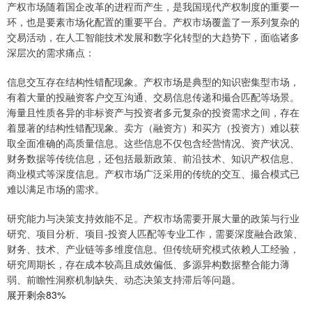
产权市场随着国企改革的进程而产生，是我国现代产权制度的重要一
环，也是要素市场化配置的重要平台。产权市场覆盖了一系列复杂的
交易活动，在人工智能技术发展和数字化转型的大趋势下，面临诸多
深层次的需求痛点：
信息交互存在结构性错配现象。产权市场是典型的知识密集型市场，
有着大量的投融资客户交互沟通、交易信息传递和撮合匹配等场景。
海量且性质各异的非标资产与投资者多元复杂的投资需求之间，存在
着显著的结构性错配现象。卖方（融资方）和买方（投资方）难以获
取全面准确的高质量信息。这些信息不仅包含经营情况、资产状况、
财务数据等传统信息，还包括最新政策、前沿技术、知识产权信息、
商业模式等深度信息。产权市场广泛采用的传统的交互、撮合模式已
难以满足市场的需求。
研究能力与决策支持效能不足。产权市场需要开展大量的政策与行业
研究、项目分析、项目-投资人匹配等专业工作，需要深度融合政策、
财务、技术、产业链等多维度信息。但传统研究模式依赖人工经验，
研究周期长，存在成本较高且成效偏低、多源异构数据整合能力薄
弱、前瞻性洞察机制缺失、动态决策支持滞后等问题。
展开剩余83%