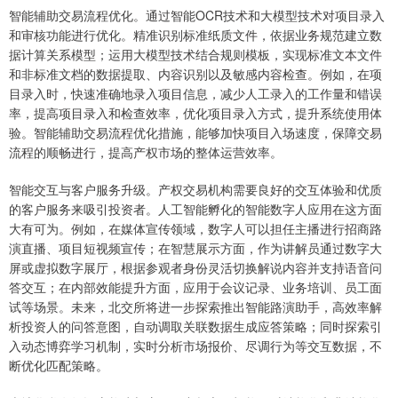
智能辅助交易流程优化。通过智能OCR技术和大模型技术对项目录入
和审核功能进行优化。精准识别标准纸质文件，依据业务规范建立数
据计算关系模型；运用大模型技术结合规则模板，实现标准文本文件
和非标准文档的数据提取、内容识别以及敏感内容检查。例如，在项
目录入时，快速准确地录入项目信息，减少人工录入的工作量和错误
率，提高项目录入和检查效率，优化项目录入方式，提升系统使用体
验。智能辅助交易流程优化措施，能够加快项目入场速度，保障交易
流程的顺畅进行，提高产权市场的整体运营效率。
智能交互与客户服务升级。产权交易机构需要良好的交互体验和优质
的客户服务来吸引投资者。人工智能孵化的智能数字人应用在这方面
大有可为。例如，在媒体宣传领域，数字人可以担任主播进行招商路
演直播、项目短视频宣传；在智慧展示方面，作为讲解员通过数字大
屏或虚拟数字展厅，根据参观者身份灵活切换解说内容并支持语音问
答交互；在内部效能提升方面，应用于会议记录、业务培训、员工面
试等场景。未来，北交所将进一步探索推出智能路演助手，高效率解
析投资人的问答意图，自动调取关联数据生成应答策略；同时探索引
入动态博弈学习机制，实时分析市场报价、尽调行为等交互数据，不
断优化匹配策略。