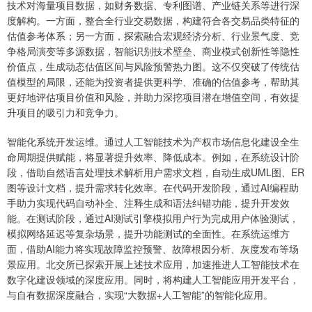
技术对海量项目数据，如财务数据、专利图谱、产业链关系等进行深
度解构。一方面，整合全行业交易数据，构建符合各交易品类特征的
估值参考体系；另一方面，探索融合宏观经济分析、行业景气度、竞
争格局演变等多源数据，智能识别技术壁垒、商业模式创新性等隐性
价值点，生成动态估值区间与风险预警热力图。这不仅突破了传统估
值模型的局限，还能为投资者提供更科学、准确的估值参考，帮助其
更好地评估项目价值和风险，并助力深挖项目潜在增值空间，有效提
升项目的吸引力和竞争力。
智能化系统开发运维。通过人工智能技术为产权市场信息化建设全生
命周期提供赋能，将显著提升效率、降低成本。例如，在系统设计阶
段，借助自然语言处理技术解析用户需求文档，自动生成UML图、ER
图等设计文档，提升需求转化效率。在代码开发阶段，通过AI编程助
手助力实现代码自动补全、注释生成和语法纠错功能，提升开发效
能。在测试阶段，通过AI测试引擎模拟用户行为完成用户体验测试，
模拟网络延迟等复杂场景，提升功能测试的全面性。在系统运维方
面，借助AI能力将实现故障监控预警、故障根因分析、灰度发布等场
景应用。北交所已探索开展上述技术应用，加速推进人工智能技术在
数字化建设领域的深度应用。同时，将构建人工智能应用开发平台，
与自有数据深度融合，实现“大数据+人工智能”的智能化应用。