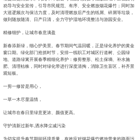
劝导与安全宣传，引导市民规范、有序、安全燃放烟花爆竹；同时加
大巡逻频次与保洁力度，及时清理燃放后产生的纸屑、碎屑等垃圾，
做到随放随清、日产日清，全力守护湿地环境整洁与游园安全。
精修细护，让城市春意满盈
新春添新绿，细心护美景。春节期间气温回暖，正是绿化养护的黄金
窗口期。绿化部门抢抓时节，安排一线职工对城区行道树、公园绿
地、道路绿篱开展春季精细化养护：修剪整形、松土保墒、补水施
肥、清理枯株，同时对绿化带进行深度清掏，消除卫生盲区，补齐景
观短板。
一剪一修皆是用心，
一草一木尽显温情，
让城市在春日里绿意更浓、颜值更高。
守护清新过新年,洒水降尘减污染
为切实提升春节期间环境质量，有效应对烟花爆竹燃放带来的路面污