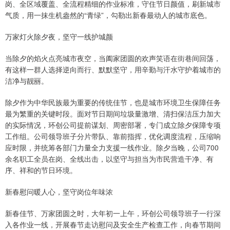
岗、全区域覆盖、全流程精细的作业标准，守住节日颜值，刷新城市
气质，用一抹生机盎然的“青绿”，勾勒出新春最动人的城市底色。
万家灯火除夕夜，坚守一线护城颜
当除夕的焰火点亮城市夜空，当阖家团圆的欢声笑语在街巷间回荡，
有这样一群人选择逆向而行、默默坚守，用辛勤与汗水守护着城市的
洁净与靓丽。
除夕作为中华民族最为重要的传统佳节，也是城市环境卫生保障任务
最为繁重的关键时段。面对节日期间垃圾量激增、清扫保洁压力加大
的实际情况，环创公司提前谋划、周密部署，专门成立除夕保障专项
工作组。公司领导班子分片带队、靠前指挥，优化调度流程，压缩响
应时限，并统筹各部门力量全力支援一线作业。除夕当晚，公司700
余名职工全员在岗、全线出击，以坚守与担当为市民营造干净、有
序、祥和的节日环境。
新春慰问暖人心，坚守岗位年味浓
新春佳节、万家团圆之时，大年初一上午，环创公司领导班子一行深
入各作业一线，开展春节走访慰问及安全生产检查工作，向春节期间