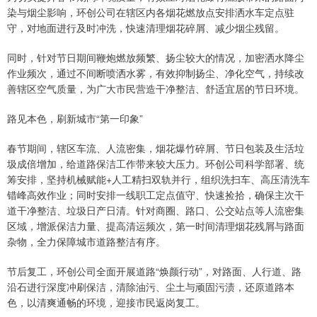
染与烟尘影响，环创公司在辖区内各烟花燃放点安排洒水车定点驻
守，对地面进行及时冲洗，快速清理烟花碎屑、减少烟尘残留。
同时，针对节日期间鞭炮燃放频繁、扬尘较大的情况，加密洒水降尘
作业频次，通过不间断喷洒水雾，有效抑制扬尘、净化空气，持续改
善辖区空气质量，为广大市民营造干净整洁、舒适宜居的节日环境。
路见本色，刷新城市“第一印象”
春节期间，辖区车流、人流密集，烟花爆竹碎屑、节日包装及生活垃
圾成倍增加，给道路保洁工作带来较大压力。环创公司科学部署、统
筹安排，坚持机械赋能+人工精扫双轨并行，组织洗扫车、高压清洗车
错峰高效作业；同时安排一线职工定点值守、快速捡拾，确保主次干
道干净整洁、垃圾日产日清。针对商圈、路口、公交站点等人流密集
区域，增派保洁力量、提高清运频次，第一时间清理烟花残屑与路面
杂物，全力保障城市道路整洁有序。
节后复工，环创公司全面开展道路“焕颜行动”，对路面、人行道、路
沿石进行深度冲刷保洁，清除油污、尘土与顽固污渍，还原道路本
色，以清爽通畅的环境，迎接市民返岗复工。