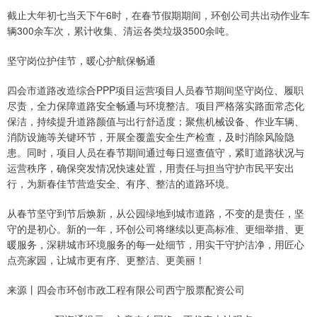
截止大年初七当天下午6时，在春节假期期间，环创公司共出动作业车
辆300余车次，累计收集、清运各类垃圾3500余吨。
坚守岗位护佳节，暖心护航保畅通
四会市道路改造综合PPP项目运营项目人员春节期间坚守岗位、履职
尽责，全力保障道路安全畅通与环境整洁。项目严格落实路面常态化
保洁，持续提升道路颜值与出行舒适度；聚焦机械设备、作业车辆、
消防设施等关键环节，开展全覆盖安全生产检查，及时消除风险隐
患。同时，项目人员在春节期间通过每日巡查值守，紧盯道路状况与
运营秩序，确保突发情况快速处置，用责任与担当守护市民平安出
行，为新春佳节营造安全、有序、整洁的道路环境。
从春节坚守到节后焕新，从公园绿地到城市道路，不变的是责任，坚
守的是初心。新的一年，环创公司将继续以更高标准、更细举措、更
暖服务，深耕城市环境服务的每一处细节，用实干守护洁净，用匠心
点亮家园，让城市更有序、更整洁、更美丽！
来源丨四会市环创市政工程有限公司西宁股票配资公司