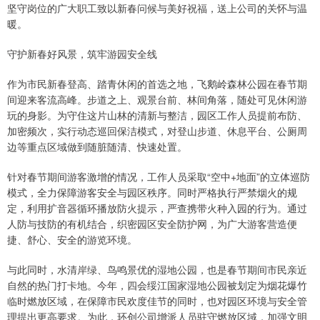
坚守岗位的广大职工致以新春问候与美好祝福，送上公司的关怀与温
暖。
守护新春好风景，筑牢游园安全线
作为市民新春登高、踏青休闲的首选之地，飞鹅岭森林公园在春节期
间迎来客流高峰。步道之上、观景台前、林间角落，随处可见休闲游
玩的身影。为守住这片山林的清新与整洁，园区工作人员提前布防、
加密频次，实行动态巡回保洁模式，对登山步道、休息平台、公厕周
边等重点区域做到随脏随清、快速处置。
针对春节期间游客激增的情况，工作人员采取“空中+地面”的立体巡防
模式，全力保障游客安全与园区秩序。同时严格执行严禁烟火的规
定，利用扩音器循环播放防火提示，严查携带火种入园的行为。通过
人防与技防的有机结合，织密园区安全防护网，为广大游客营造便
捷、舒心、安全的游览环境。
与此同时，水清岸绿、鸟鸣景优的湿地公园，也是春节期间市民亲近
自然的热门打卡地。今年，四会绥江国家湿地公园被划定为烟花爆竹
临时燃放区域，在保障市民欢度佳节的同时，也对园区环境与安全管
理提出更高要求。为此，环创公司增派人员驻守燃放区域，加强文明