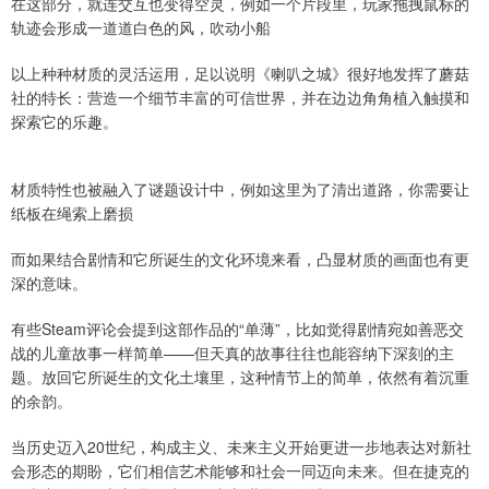
在这部分，就连交互也变得空灵，例如一个片段里，玩家拖拽鼠标的
轨迹会形成一道道白色的风，吹动小船
以上种种材质的灵活运用，足以说明《喇叭之城》很好地发挥了蘑菇
社的特长：营造一个细节丰富的可信世界，并在边边角角植入触摸和
探索它的乐趣。
材质特性也被融入了谜题设计中，例如这里为了清出道路，你需要让
纸板在绳索上磨损
而如果结合剧情和它所诞生的文化环境来看，凸显材质的画面也有更
深的意味。
有些Steam评论会提到这部作品的“单薄”，比如觉得剧情宛如善恶交
战的儿童故事一样简单——但天真的故事往往也能容纳下深刻的主
题。放回它所诞生的文化土壤里，这种情节上的简单，依然有着沉重
的余韵。
当历史迈入20世纪，构成主义、未来主义开始更进一步地表达对新社
会形态的期盼，它们相信艺术能够和社会一同迈向未来。但在捷克的