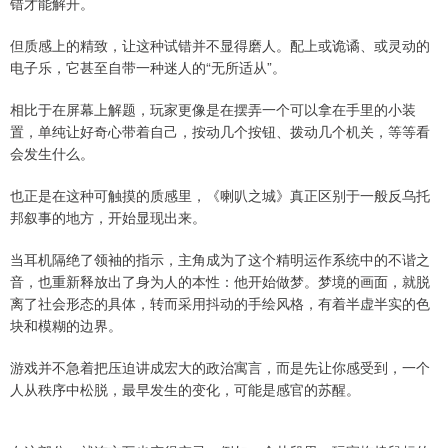
错才能解开。
但质感上的精致，让这种试错并不显得磨人。配上或诡谲、或灵动的
电子乐，它甚至自带一种迷人的“无所适从”。
相比于在屏幕上解题，玩家更像是在摆弄一个可以拿在手里的小装
置，单纯让好奇心带着自己，按动几个按钮、拨动几个机关，等等看
会发生什么。
也正是在这种可触摸的质感里，《喇叭之城》真正区别于一般反乌托
邦叙事的地方，开始显现出来。
当耳机隔绝了领袖的指示，主角成为了这个精明运作系统中的不谐之
音，也重新释放出了身为人的本性：他开始做梦。梦境的画面，就脱
离了社会形态的具体，转而采用抖动的手绘风格，有着半虚半实的色
块和模糊的边界。
游戏并不急着把压迫讲成宏大的政治寓言，而是先让你感受到，一个
人从秩序中松脱，最早发生的变化，可能是感官的苏醒。