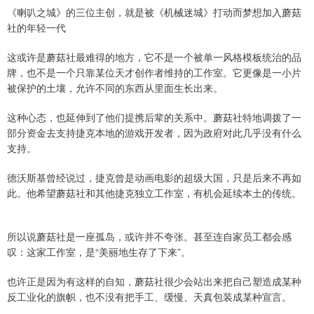
《喇叭之城》的三位主创，就是被《机械迷城》打动而梦想加入蘑菇
社的年轻一代
这或许是蘑菇社最难得的地方，它不是一个被单一风格模板统治的品
牌，也不是一个只靠某位天才创作者维持的工作室。它更像是一小片
被保护的土壤，允许不同的东西从里面生长出来。
这种心态，也延伸到了他们提携后辈的关系中。蘑菇社特地调拨了一
部分资金去支持捷克本地的游戏开发者，因为政府对此几乎没有什么
支持。
德沃斯基曾经说过，捷克曾是动画电影的超级大国，只是后来不再如
此。他希望蘑菇社和其他捷克独立工作室，有机会延续本土的传统。
所以说蘑菇社是一座孤岛，或许并不夸张。甚至连自家员工都会感
叹：这家工作室，是“美丽地生存了下来”。
也许正是因为有这样的自知，蘑菇社很少会站出来把自己塑造成某种
反工业化的旗帜，也不没有把手工、缓慢、天真包装成某种宣言。