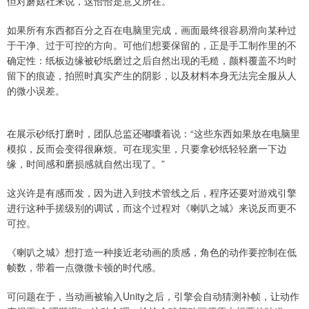
但对蘑菇社来说，这恰恰是意义所在。
如果所有东西都百分之百在电脑里完成，画面最终很容易滑向某种过
于干净、过于可控的方向。可他们想要保留的，正是手工制作里的不
确定性：纸板边缘被砂纸磨过之后自然出现的毛糙，颜料覆盖不均时
留下的痕迹，拍照时真实产生的阴影，以及材料本身无法完全服从人
的微小误差。
在展示砂纸打磨时，团队总监还嘟囔着说：“这些东西如果放在电脑里
模拟，反而会变得很麻烦。可在现实里，只要拿砂纸轻轻磨一下边
缘，时间感和磨损感就自然出现了。”
这兴许是有感而发，因为进入到技术管线之后，程序还要对游戏引擎
进行这种手搓级别的调试，而这个过程对《喇叭之城》来说反而更不
可控。
《喇叭之城》想打造一种接近老动画的质感，角色的动作要控制在低
帧数，带着一点微微卡顿的时代感。
可问题在于，当动画被输入Unity之后，引擎会自动猜测补帧，让动作