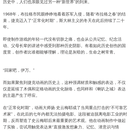
历史中，人们也亲眼见过另一种“新世界”的到来。
1968年，布拉格市民眼睁睁地看着苏军入侵，随着“布拉格之春”的结
束，捷克迈入了“正常化时期”，斯大林主义的冬天在此后持续了二十
年。
即使制作游戏的年轻一代没有切肤之痛，也会从公共记忆、纪念活
动、父母长辈的讲述中感受到那种历史阴影。有着如此历史创伤的国
度里，创作者比谁都能够理解，理论是灰暗的，生命之树常青。
“回家吧，伊万。”
而如果聚焦到捷克动画的历史上，这种强调材质和触感的表达，不仅
仅是延续了木偶和定格动画的文化脉络，也同样和《喇叭之城》表达
的主题产生了呼应。
在“正常化时期”，动画大师扬·史云梅耶成了当局重点打击的“不可靠艺
术家”，在此后的七年内都无法拍摄电影。这段被迫脱离电影工业的时
期，反而塑造了史云梅耶后来最重要的艺术观。他在动画制作中做起
了实验，尝试用触觉表达来“直接激发想象力、记忆、潜意识与情