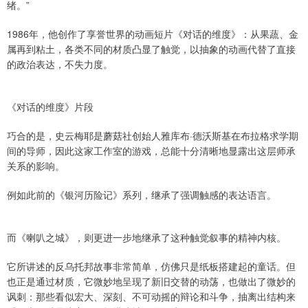
绪。”
1986年，他创作了享誉世界的动画短片《对话的维度》：从果蔬、金
属再到粘土，各类不同的材质凸显了触觉，以抽象的动画代替了直接
的政治表达，不失力度。
《对话的维度》片段
巧合的是，史云梅耶是蘑菇社创始人雅库布·德沃斯基在布拉格求学期
间的导师，因此这家工作室的游戏，总能十分清晰地显露出这层师承
关系的影响。
例如此前的《银河历险记》系列，继承了强调触感的表达语言。
而《喇叭之城》，则更进一步地继承了这种触觉叙事的精神内核。
它所讲述的反乌托邦故事非常简单，仿佛只是纸板搭建起的童话。但
也正是通过材质，它微妙地呈现了新旧交替的动荡，也做出了微妙的
讽刺：那些看似宏大、深刻、不可动摇的辩论和斗争，抽离出结构来