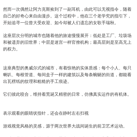
然而一次偶然让阿力克斯捡到了一副耳机，由此可以无视指令，随着
自己的好奇心来自由漫步。这个过程中，他在三个老学究的指引下，
开始追寻一位曾大受欢迎、如今却被人们遗忘的女歌手瑞秋。
这座层次分明的城市也随着他的旅途慢慢展开：低处是工厂、垃圾场
和被遗弃的旧世界；中层是迷宫一样官僚机构；最高层则是至高无上
的权力。
这座典型的奥威尔式的城市，有着惊艳的实体质感：每个小人、每只
喇叭、每根管道、每间盒子一样的建筑以及每条蜿蜒的街道，都能看
出瓦楞纸的纹理和粗糙的手工痕迹。
它们彼此咬合，维持着荒诞又精密的日常，仿佛真实运作的有机体。
表示观看的眼睛状指针，还会在静时左右扫视
游戏视觉风格的灵感，源于两次世界大战间诞生的前卫艺术运动。