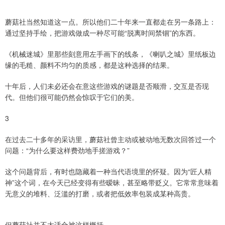
蘑菇社当然知道这一点。所以他们二十年来一直都走在另一条路上：
通过坚持手绘，把游戏做成一种尽可能“脱离时间禁锢”的东西。
《机械迷城》里那些刻意用左手画下的线条，《喇叭之城》里纸板边
缘的毛糙、颜料不均匀的质感，都是这种选择的结果。
十年后，人们未必还会在意这些游戏的谜题是否顺滑，交互是否现
代。但他们很可能仍然会惊叹于它们的美。
3
在过去二十多年的采访里，蘑菇社曾主动或被动地无数次回答过一个
问题：“为什么要这样费劲地手搓游戏？”
这个问题背后，有时也隐藏着一种当代语境里的怀疑。因为“匠人精
神”这个词，在今天已经变得有些暧昧，甚至略带贬义。它常常意味着
无意义的堆料、泛滥的打磨，或者把低效率包装成某种高贵。
但蘑菇社并不太适合被这样概括。