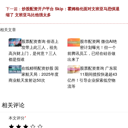
下一篇：
炒股配资开户平台 Skip：霍姆格伦面对文班亚马恐惧退
缩了 文班亚马比他强太多
相关文章
股票配资查询 俗语上
股市配资网 微信AI绝
坟带上此三人，祖先
密计划曝光！但一个
高兴财上门，是何意？三人
前腾讯员工，已经在硅谷做
都是指谁
出来了
在线精明配资炒股 国
股票配资查询 广东双
家航天局：2025年度
11期间揽投快递超43
商业航天发射达50次
亿件！引导企业探索低空物
流等
相关评论
本文评分
*