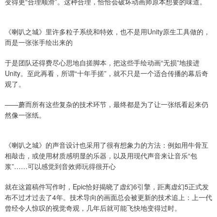
变得更“合理顺滑”。这种合理，恰恰会破坏动画师原本想要的味道。
《喇叭之城》里许多粒子系统和特效，也不是用Unity原生工具做的，
而是一张张手绘出来的
于是团队还得费尽心思地自搓脚本，把这些手绘动画“无损”地接进
Unity。至此再看，所谓“十年手搓”，就不只是一个适合传播的幕后奇
观了。
——蘑而所有这些复杂的技术环节，最终都是为了让一张纸看起来仍
然像一张纸。
《喇叭之城》的声音设计也采用了很有想象力的方法：例如用牛骨互
相敲击，或使用材质感明显的乐器，以及用现代声音来让音乐“包
浆”……可以感觉到音效师玩得很开心
就在这篇稿件写作时，Epic恰好揭晓了虚幻6引擎，距离虚幻5正式发
布不过才过去了4年。技术导向的画面总会被更新的技术追上：上一代
曾经令人惊叹的视觉奇观，几年后就可能飞快地变得过时。