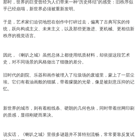
那时，世界的巨变曾经为人们带来一种“历史终结”的感受：旧秩序似
乎已经崩塌，新世界必须被重新发明。
于是，艺术家们迫切地想在创作中打碎过去，偏离了古典写实的传
统，跃向构成主义、未来主义，以及那些更激进、更机械、更相信新
秩序的视觉语言。
因此，《喇叭之城》虽然总体上都使用纸质材料，却依据这段艺术
史，对不同场景的风格做出了细微的差分。
旧时代的剧院、乐器和画作被埋入了垃圾场的废墟里，蒙上了一层尘
埃。它们有着油画般的细腻，带着朦胧的光晕，像是被刻意压抑的记
忆。
新世界的城市，则有着粗线条、硬朗的几何色块，同时带着丝网印刷
的质感，显得刚硬而果决。
说实话，《喇叭之城》里很多谜题并不算特别流畅，常常要靠反复试