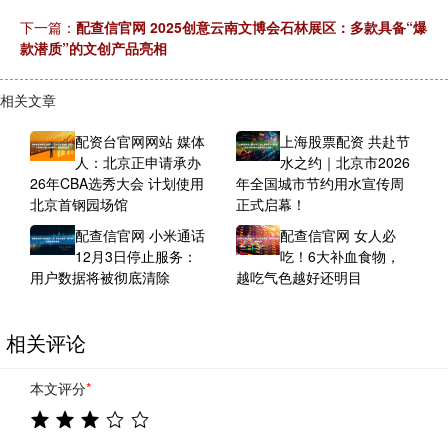
下一篇：
配查信官网 2025创意云南文博会石林展区：多款具备“爆
款潜质”的文创产品亮相
相关文章
配资台官网网站 媒体
上海股票配资 共赴节
人：北京正申请承办
水之约｜北京市2026
26年CBA选秀大会 计划使用
年全国城市节约用水宣传周
北京首钢园场馆
正式启幕！
配查信官网 小米通话
配查信官网 女人必
12月3日停止服务：
吃！6大补血食物，
用户数据将被彻底清除
越吃气色越好还明目
相关评论
本文评分
*