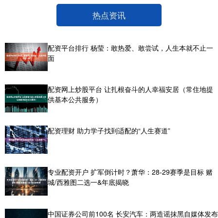
热点资讯
配资平台排行 杨莹：敢热爱、敢尝试，人生本就不止一
面
配资网上炒股平台 让扎根奋斗的人幸福安居（常住地提
供基本公共服务）
配资理财 助力学子找到适配的“人生赛道”
专业配资开户 扩军倒计时？萧华：28-29赛季是目标 赌
城/西雅图二选一&年底揭晓
中国证券公司前100名 长安汽车：两造谣抹黑自媒体发布