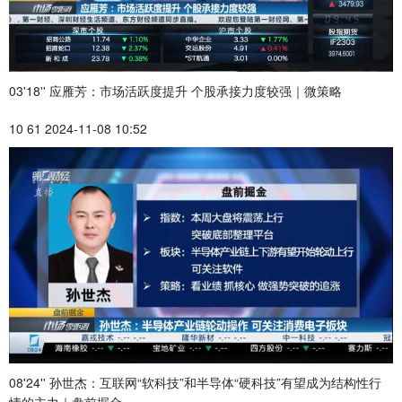
03'18'' 应雁芳：市场活跃度提升 个股承接力度较强｜微策略
10 61 2024-11-08 10:52
08'24'' 孙世杰：互联网“软科技”和半导体“硬科技”有望成为结构性行
情的主力｜盘前掘金