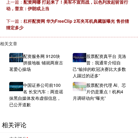
上一篇：
配资网哪 打起来了！美军不宣而战，以色列发起斩首行
动，普京：伊朗或上当
下一篇：
杠杆配资网 华为FreeClip 2耳夹耳机典藏版曝光 售价猜
猜定多少
相关文章
配资服务网 9120块
股票配资真平台 克洛
拼接地板 铺就两座古
普：我通常介绍自
茗爱心操场
己“输掉的欧冠决赛比大多数
人踢过的还多”
中国证券公司前100
股票配资代理 AI、芯
名 长安汽车：两造谣
片仍是重点！机构4
抹黑自媒体发布虚假信息，
月调研动向“曝光”
已公开道歉
相关评论